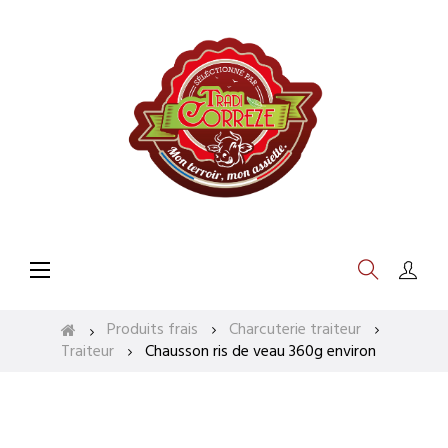
Basculer
☰
la
navigation
Produits frais
Charcuterie traiteur
Traiteur
Chausson ris de veau 360g environ