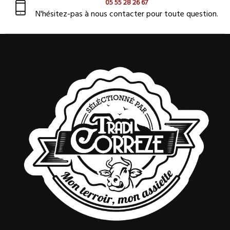
05 55 28 26 67
N'hésitez-pas à nous contacter pour toute question.