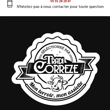
05 55 28 26 67
N'hésitez-pas à nous contacter pour toute question.