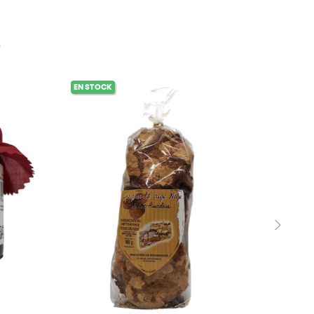
S
EN STOCK
EN STO
›