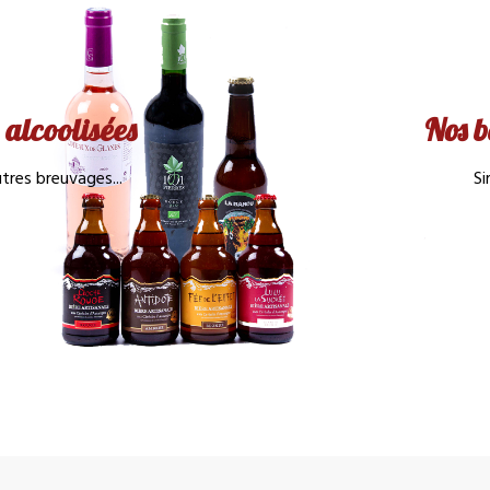
 alcoolisées
Nos b
tres breuvages...
Si