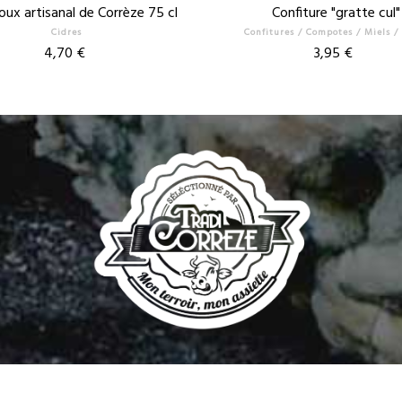
oux artisanal de Corrèze 75 cl
Confiture "gratte cul"
Cidres
Confitures / Compotes / Miels /
Prix
Prix
4,70 €
3,95 €