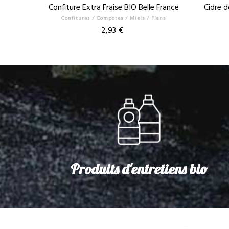
Confiture Extra Fraise BIO Belle France
Cidre d
Confitures / Compotes / Miels / Flans
Prix
2,93 €
Produits d'entretiens bio