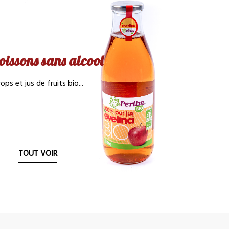
oissons sans alcool
rops et jus de fruits bio...
TOUT VOIR