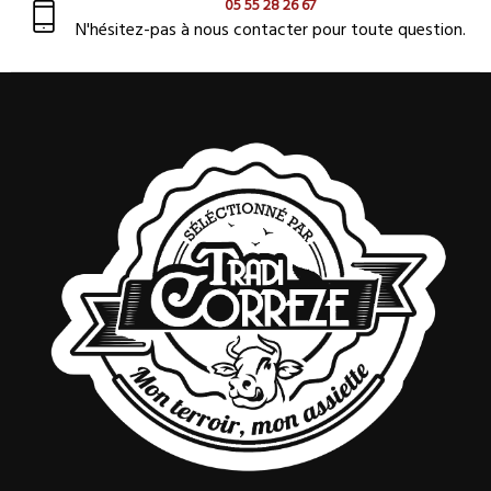
05 55 28 26 67
N'hésitez-pas à nous contacter pour toute question.