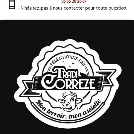
05 55 28 26 67
N'hésitez-pas à nous contacter pour toute question.