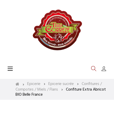
Basculer
☰
la
navigation
Epicerie
Epicerie sucrée
Confitures /
Compotes / Miels / Flans
Confiture Extra Abricot
BIO Belle France