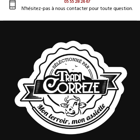
05 55 28 26 67
N'hésitez-pas à nous contacter pour toute question.