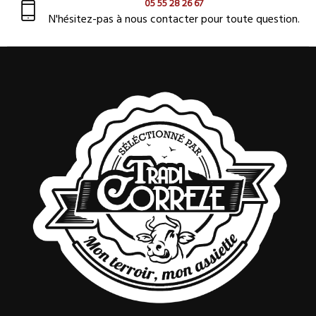
05 55 28 26 67
N'hésitez-pas à nous contacter pour toute question.